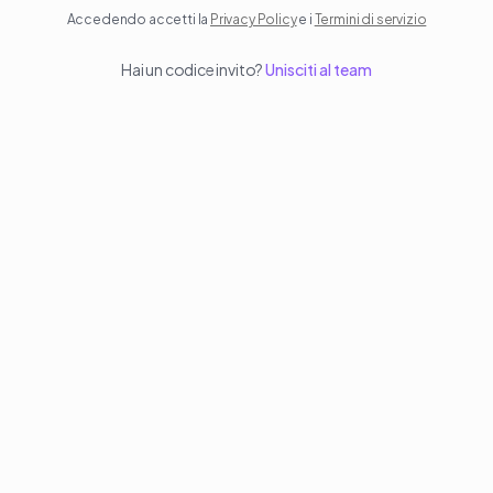
Accedendo accetti la
Privacy Policy
e i
Termini di servizio
Hai un codice invito?
Unisciti al team